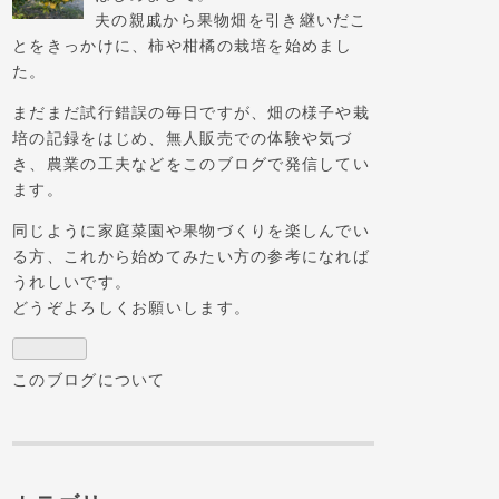
な
夫の親戚から果物畑を引き継いだこ
ブ
とをきっかけに、柿や柑橘の栽培を始めまし
ロ
た。
グ
まだまだ試行錯誤の毎日ですが、畑の様子や栽
Pro
培の記録をはじめ、無人販売での体験や気づ
き、農業の工夫などをこのブログで発信してい
ます。
同じように家庭菜園や果物づくりを楽しんでい
る方、これから始めてみたい方の参考になれば
うれしいです。
どうぞよろしくお願いします。
このブログについて