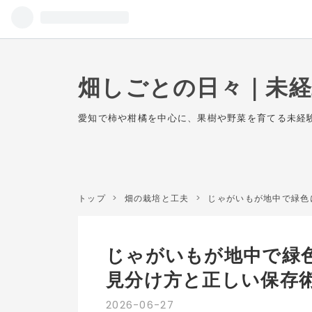
畑しごとの日々｜未
愛知で柿や柑橘を中心に、果樹や野菜を育てる未経
トップ
>
畑の栽培と工夫
>
じゃがいもが地中で緑色
じゃがいもが地中で緑
見分け方と正しい保存
2026
-
06
-
27